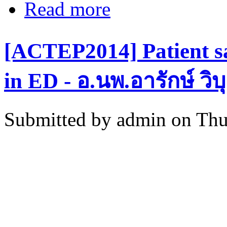
Read more
about [ACTEP2014] Fast tract: Eve
[ACTEP2014] Patient s
in ED - อ.นพ.อารักษ์ วิ
Submitted by
admin
on Thu