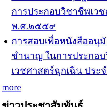
การประกอบวิชาชีพเวช
พ.ศ.๒๕๕๙
การสอบเพื่อหนังสืออนุม
ชำนาญ ในการประกอบว
เวชศาสตร์ฉุกเฉิน ประ
more
ข่าวประชาสัมพันธ์