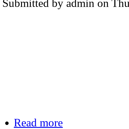
Submitted by
admin
on Thu
Read more
about [ACTEP2014] The Routine-to-
นิมมานนิตย์