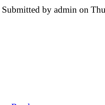
Submitted by
admin
on Thu
about [ACTEP2014] Emergency depar