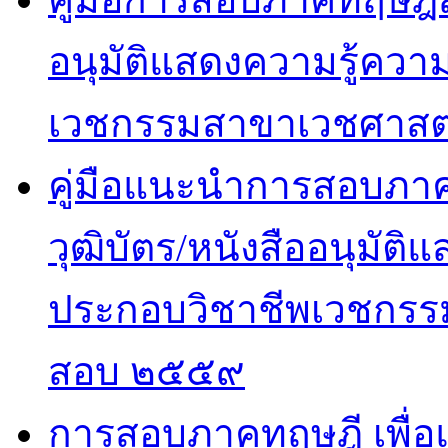
อนุมัติแสดงความรู้ค
เวชกรรมสาขาเวชศาสตร
คู่มือแนะนำการสอบภาคปฏ
วุฒิบัตร/หนังสืออนุมั
ประกอบวิชาชีพเวชกรรม
สอบ ๒๕๕๙
การสอบภาคทฤษฎี เพื่