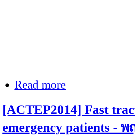
Read more
about [ACTEP2014] Morning syposi
[ACTEP2014] Fast tract
emergency patients - พ