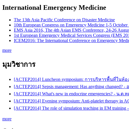
International Emergency Medicine
The 13th Asia Pacific Conference on Disaster Medicine
10th European Congress on Emergency Medicine 1-5 October
EMS Asia 2016, The 4th Asian EMS Conference, 24-26 Augus
1st European Emergency Medical Services Congress (EMS 20
ICEM2016: The International Conference on Emergency Medic
more
มุมวิชาการ
[ACTEP2014] Luncheon symposium: การบริหารพื้นที่ในห้อ
[ACTEP2014] Sepsis management: Has anything changed? -
[ACTEP2014] What's new in endocrine emergencies? - น.ต.
[ACTEP2014] Evening symposium: Anti-platelet therapy in 
[ACTEP2014] The role of simulation teaching in EM training
more