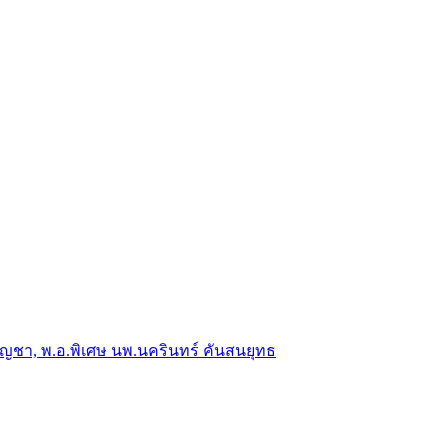
าญบัญชา, พ.อ.พิเศษ นพ.นครินทร์ คันสนยุทธ