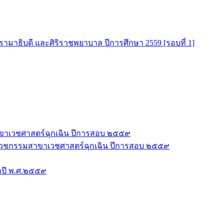
มาธิบดี และศิริราชพยาบาล ปีการศึกษา 2559 [รอบที่ 1]
าขาเวชศาสตร์ฉุกเฉิน ปีการสอบ ๒๕๕๙
ชีพเวชกรรมสาขาเวชศาสตร์ฉุกเฉิน ปีการสอบ ๒๕๕๙
ำปี พ.ศ.๒๕๕๙