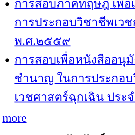
การสอบภาคทฤษฎี เพื่
การประกอบวิชาชีพเวช
พ.ศ.๒๕๕๙
การสอบเพื่อหนังสืออนุม
ชำนาญ ในการประกอบว
เวชศาสตร์ฉุกเฉิน ประ
more