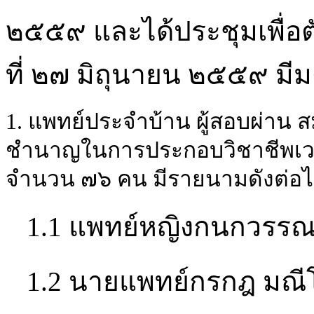
๒๕๕๙ และได้ประชุมเพื่อต
ที่ ๒๗ มิถุนายน ๒๕๕๙ มีมติ
1. แพทย์ประจำบ้าน ผู้สอบผ่าน 
ชำนาญในการประกอบวิชาชีพเว
จำนวน ๗๖ คน มีรายนามดังต่อไป
1.1 แพทย์หญิงกนกวรร
1.2 นายแพทย์กรกฎ มณี