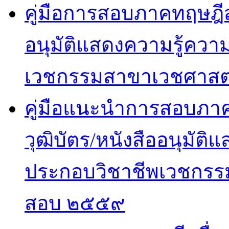
คู่มือการสอบภาคทฤษฎีสำ
อนุมัติแสดงความรู้ค
เวชกรรมสาขาเวชศาสตร
คู่มือแนะนำการสอบภาคปฏ
วุฒิบัตร/หนังสืออนุมั
ประกอบวิชาชีพเวชกรรม
สอบ ๒๕๕๙