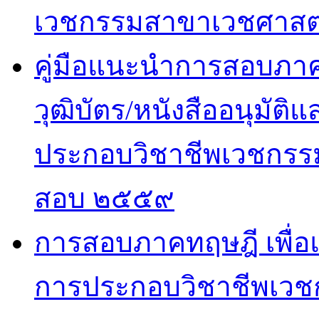
เวชกรรมสาขาเวชศาสตร
คู่มือแนะนำการสอบภาคปฏ
วุฒิบัตร/หนังสืออนุมั
ประกอบวิชาชีพเวชกรรม
สอบ ๒๕๕๙
การสอบภาคทฤษฎี เพื่
การประกอบวิชาชีพเวช