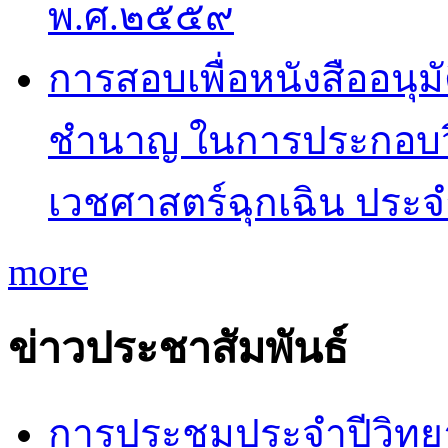
พ.ศ.๒๕๕๙
การสอบเพื่อหนังสืออนุม
ชำนาญ ในการประกอบว
เวชศาสตร์ฉุกเฉิน ประ
more
ข่าวประชาสัมพันธ์
การประชุมประจำปีวิทยา