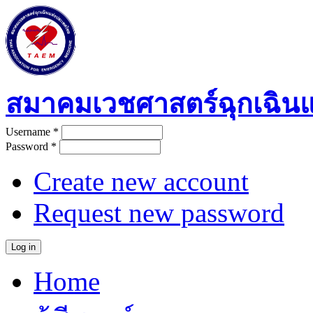
Skip to main content
สมาคมเวชศาสตร์ฉุกเฉิน
Username
*
User login
Password
*
Create new account
Request new password
Home
Main menu