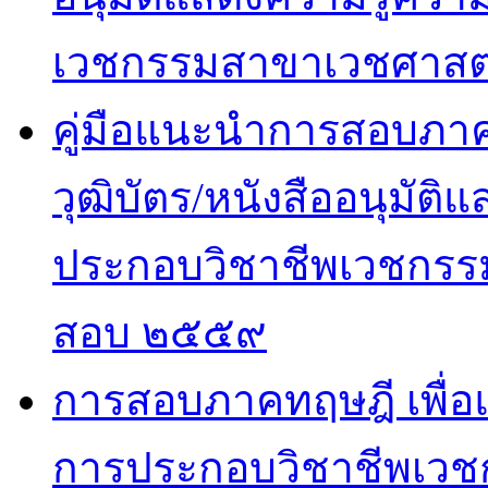
เวชกรรมสาขาเวชศาสตร
คู่มือแนะนำการสอบภาคปฏ
วุฒิบัตร/หนังสืออนุมั
ประกอบวิชาชีพเวชกรรม
สอบ ๒๕๕๙
การสอบภาคทฤษฎี เพื่
การประกอบวิชาชีพเวช