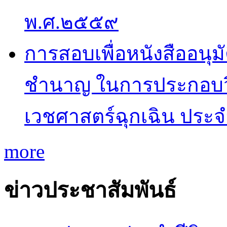
พ.ศ.๒๕๕๙
การสอบเพื่อหนังสืออนุม
ชำนาญ ในการประกอบว
เวชศาสตร์ฉุกเฉิน ประ
more
ข่าวประชาสัมพันธ์