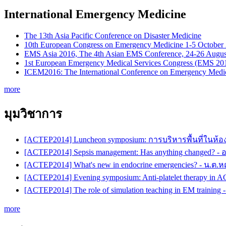
International Emergency Medicine
The 13th Asia Pacific Conference on Disaster Medicine
10th European Congress on Emergency Medicine 1-5 October
EMS Asia 2016, The 4th Asian EMS Conference, 24-26 Augus
1st European Emergency Medical Services Congress (EMS 20
ICEM2016: The International Conference on Emergency Medic
more
มุมวิชาการ
[ACTEP2014] Luncheon symposium: การบริหารพื้นที่ในห้อ
[ACTEP2014] Sepsis management: Has anything changed? -
[ACTEP2014] What's new in endocrine emergencies? - น.ต.
[ACTEP2014] Evening symposium: Anti-platelet therapy in 
[ACTEP2014] The role of simulation teaching in EM training
more