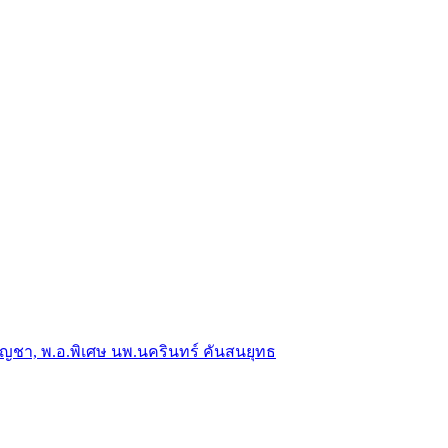
าญบัญชา, พ.อ.พิเศษ นพ.นครินทร์ คันสนยุทธ