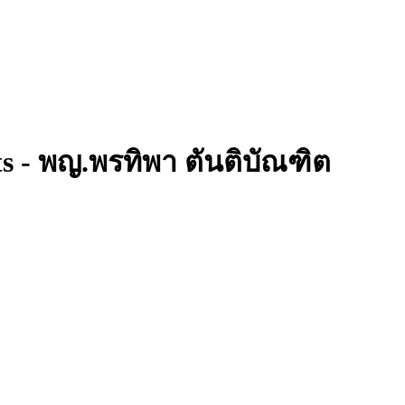
ts - พญ.พรทิพา ตันติบัณฑิต