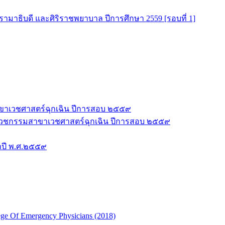
มาธิบดี และศิริราชพยาบาล ปีการศึกษา 2559 [รอบที่ 1]
าขาเวชศาสตร์ฉุกเฉิน ปีการสอบ ๒๕๕๙
ชีพเวชกรรมสาขาเวชศาสตร์ฉุกเฉิน ปีการสอบ ๒๕๕๙
ำปี พ.ศ.๒๕๕๙
ge Of Emergency Physicians (2018)