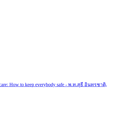
re: How to keep everybody safe - พ.ท.สุธี อินทรชาติ,