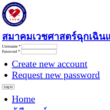
Skip to main content
สมาคมเวชศาสตร์ฉุกเฉิน
Username
*
User login
Password
*
Create new account
Request new password
Home
Main menu