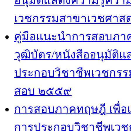
อนุมัติแสดงความรู้ค
เวชกรรมสาขาเวชศาสตร
คู่มือแนะนำการสอบภาคปฏ
วุฒิบัตร/หนังสืออนุมั
ประกอบวิชาชีพเวชกรรม
สอบ ๒๕๕๙
การสอบภาคทฤษฎี เพื่
การประกอบวิชาชีพเวช