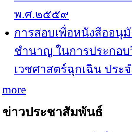
พ.ศ.๒๕๕๙
การสอบเพื่อหนังสืออนุม
ชำนาญ ในการประกอบว
เวชศาสตร์ฉุกเฉิน ประ
more
ข่าวประชาสัมพันธ์