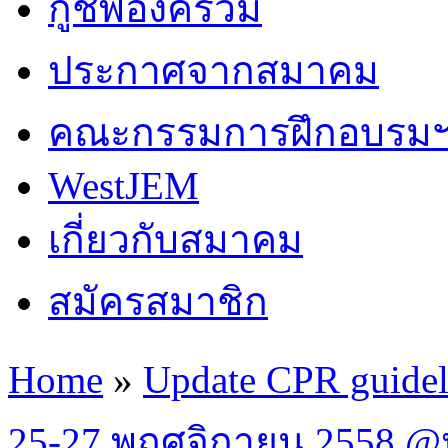
กู้ชีพองค์รวม
ประกาศจากสมาคม
คณะกรรมการฝึกอบรม
WestJEM
เกี่ยวกับสมาคม
สมัครสมาชิก
Home
»
Update CPR guide
You are here
25-27 พฤศจิกายน 2558 @หั