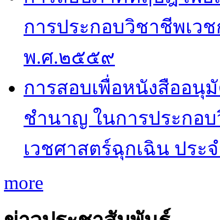
การประกอบวิชาชีพเวช
พ.ศ.๒๕๕๙
การสอบเพื่อหนังสืออนุม
ชำนาญ ในการประกอบว
เวชศาสตร์ฉุกเฉิน ประ
more