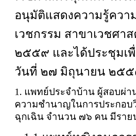
อนุมัติแสดงความรู้ค
เวชกรรม สาขาเวชศาสตร์ฉ
๒๕๕๙ และได้ประชุมเพื่
วันที่ ๒๗ มิถุนายน ๒๕๕๙
1. แพทย์ประจำบ้าน ผู้สอบผ่า
ความชำนาญในการประกอบวิ
ฉุกเฉิน จำนวน ๗๖ คน มีรายน