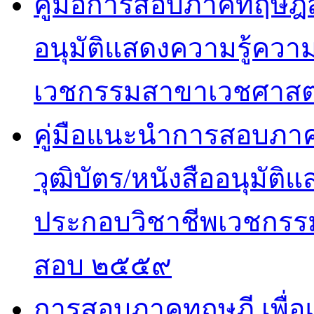
คู่มือการสอบภาคทฤษฎีสำ
อนุมัติแสดงความรู้ค
เวชกรรมสาขาเวชศาสตร
คู่มือแนะนำการสอบภาคปฏ
วุฒิบัตร/หนังสืออนุมั
ประกอบวิชาชีพเวชกรรม
สอบ ๒๕๕๙
การสอบภาคทฤษฎี เพื่