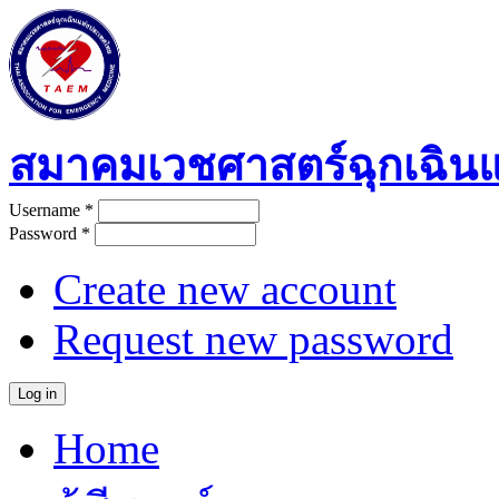
Skip to main content
สมาคมเวชศาสตร์ฉุกเฉิน
Username
*
User login
Password
*
Create new account
Request new password
Home
Main menu