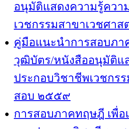
อนุมัติแสดงความรู้ค
เวชกรรมสาขาเวชศาสตร
คู่มือแนะนำการสอบภาคปฏ
วุฒิบัตร/หนังสืออนุมั
ประกอบวิชาชีพเวชกรรม
สอบ ๒๕๕๙
การสอบภาคทฤษฎี เพื่