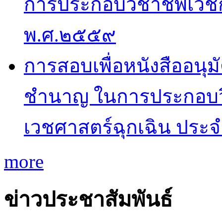
การประกอบวิชาชีพเวช
พ.ศ.๒๕๕๙
การสอบเพื่อหนังสืออนุม
ชำนาญ ในการประกอบว
เวชศาสตร์ฉุกเฉิน ประ
more
ข่าวประชาสัมพันธ์